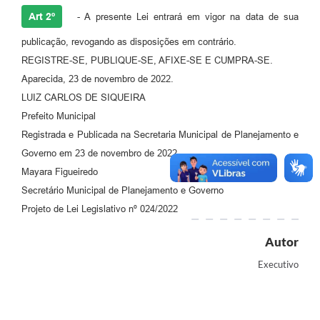
Agenda
Art 2º
- A presente Lei entrará em vigor na data de sua
Diário Oficial
publicação, revogando as disposições em contrário.
Notícias
REGISTRE-SE, PUBLIQUE-SE, AFIXE-SE E CUMPRA-SE.
Aparecida, 23 de novembro de 2022.
Contato
LUIZ CARLOS DE SIQUEIRA
FAQ
Prefeito Municipal
Registrada e Publicada na Secretaria Municipal de Planejamento e
Governo em 23 de novembro de 2022.
Mayara Figueiredo
Secretário Municipal de Planejamento e Governo
Projeto de Lei Legislativo nº 024/2022
Autor
Executivo