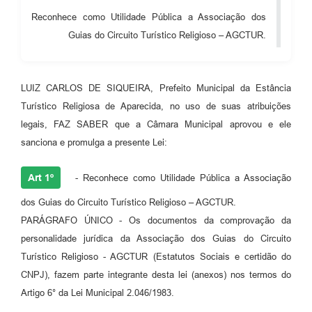
Audiências Públicas
Reconhece como Utilidade Pública a Associação dos
Guias do Circuito Turístico Religioso – AGCTUR.
Cemitérios
Carta de Serviços
LUIZ CARLOS DE SIQUEIRA, Prefeito Municipal da Estância
Arquivos para Download
Turístico Religiosa de Aparecida, no uso de suas atribuições
legais, FAZ SABER que a Câmara Municipal aprovou e ele
Galeria de Vídeos
sanciona e promulga a presente Lei:
Projetos
Art 1º
- Reconhece como Utilidade Pública a Associação
Participe mais
dos Guias do Circuito Turístico Religioso – AGCTUR.
Contas Públicas
PARÁGRAFO ÚNICO - Os documentos da comprovação da
Editais
personalidade jurídica da Associação dos Guias do Circuito
Turístico Religioso - AGCTUR (Estatutos Sociais e certidão do
Telefones Úteis
CNPJ), fazem parte integrante desta lei (anexos) nos termos do
Jornal
Artigo 6° da Lei Municipal 2.046/1983.