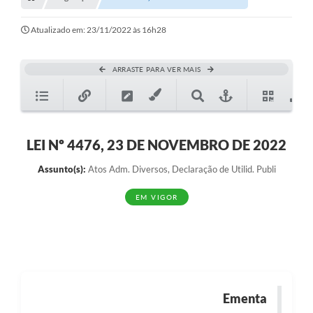
Transparência
Turismo
Atualizado em: 23/11/2022 às 16h28
SIC
ARRASTE PARA VER MAIS
Ouvidoria
Coronavírus
Serviços Online
LEI Nº 4476, 23 DE NOVEMBRO DE 2022
Legislação
Assunto(s):
Atos Adm. Diversos, Declaração de Utilid. Publi
A Prefeitura
EM VIGOR
Secretaria de Saúde (Relações ESF)
Plano Municipal de Saúde
ISS Online (Gerar Senha de Acesso / Acesso ao Sistema)
Ementa
Galeria de Fotos