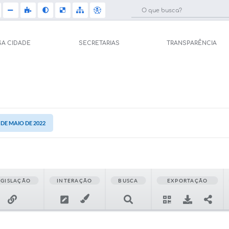
SA CIDADE
SECRETARIAS
TRANSPARÊNCIA
Licit
e Saúde (Relações
Carta de Serviços
Concu
Arquivos para Download
Selet
pal de Saúde
0 DE MAIO DE 2022
Galeria de Vídeos
Telef
Gerar Senha de
sso ao Sistema)
Projetos
Jorna
tos
EGISLAÇÃO
INTERAÇÃO
BUSCA
EXPORTAÇÃO
Participe mais
Agen
úblicas
Contas Públicas
Diário