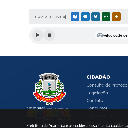
COMPARTILHAR
FACEBOOK
MESSENGER
TWITTER
WHATSAPP
OUTR
Velocidade de 
CIDADÃO
Consulta de Protoco
Legislação
Contato
Concursos
Telefones Úteis
PAT - Vagas de Emp
CNPJ: 46.680.518/0001-
Prefeitura de Aparecida e os cookies: nosso site usa cookies