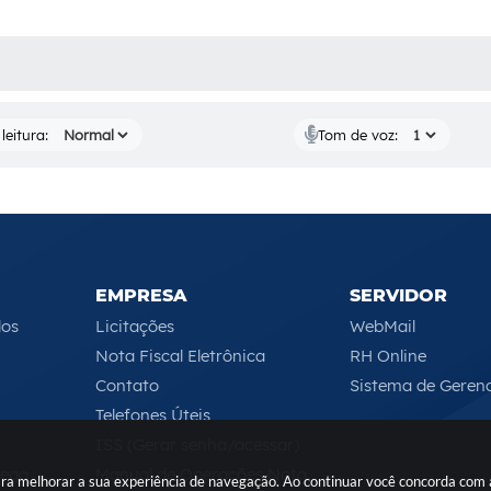
AS MÍDIAS
leitura:
Tom de voz:
EMPRESA
SERVIDOR
los
Licitações
WebMail
Nota Fiscal Eletrônica
RH Online
Contato
Sistema de Geren
Telefones Úteis
ISS (Gerar senha/acessar)
rego
Manual de Operações Nota
 para melhorar a sua experiência de navegação. Ao continuar você concorda com