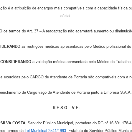
ação é a atribuição de encargos mais compatíveis com a capacidade física 
oficial;
O
os termos do Art. 37 – A readaptação não acarretará aumento ou diminuiçã
IDERANDO
as restrições médicas apresentadas pelo Médico profissional do
CONSIDERANDO
a validação médica apresentada pelo Médico do Trabalho;
es exercidas pelo CARGO de Atendente de Portaria são compatíveis com a n
enchimento de Cargo vago de Atendente de Portaria junto a Empresa S.A.A.E.
R E S O L V E:
 SILVA COSTA
, Servidor Público Municipal, portadora do RG n° 16.891.178-
 nos termos da
Lei Municipal 2541/1993
, Estatuto do Servidor Público Municip