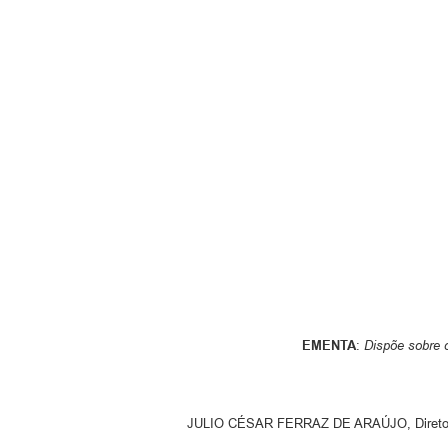
Cemitérios
Galeria de Prefeitos
EMENTA
:
Dispõe sobre 
JULIO CÉSAR FERRAZ DE ARAÚJO, Diretor Executivo d