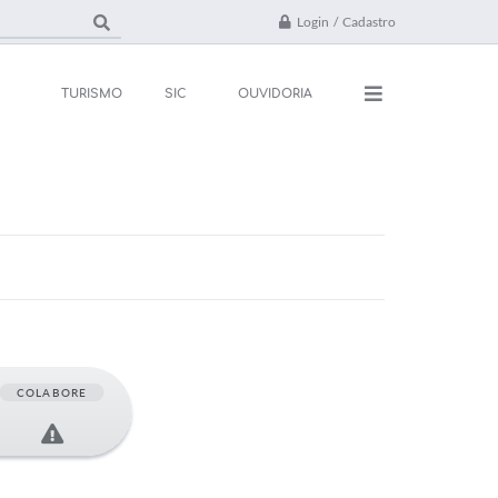
Login / Cadastro
TURISMO
SIC
OUVIDORIA
ações
Contato
rsos e Processos
FAQ
ivos
ones Úteis
l
COLABORE
da
 Oficial