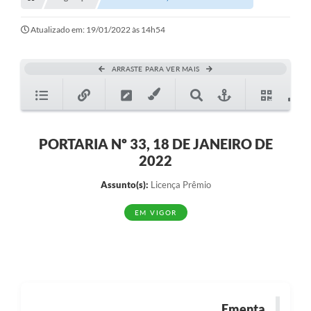
Transparência
Turismo
Atualizado em: 19/01/2022 às 14h54
SIC
ARRASTE PARA VER MAIS
Ouvidoria
Coronavírus
Serviços Online
PORTARIA Nº 33, 18 DE JANEIRO DE
2022
Legislação
Assunto(s):
Licença Prêmio
A Prefeitura
EM VIGOR
Secretaria de Saúde (Relações ESF)
Plano Municipal de Saúde
ISS Online (Gerar Senha de Acesso / Acesso ao Sistema)
Galeria de Fotos
Ementa