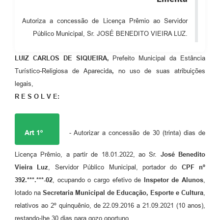
Audiências Públicas
Autoriza a concessão de Licença Prêmio ao Servidor
Cemitérios
Público Municipal, Sr. JOSÉ BENEDITO VIEIRA LUZ.
Carta de Serviços
LUIZ CARLOS DE SIQUEIRA,
Prefeito Municipal da Estância
Arquivos para Download
Turístico-Religiosa de Aparecida
,
no uso de suas atribuições
legais,
Galeria de Vídeos
R E S O L V E:
Projetos
Participe mais
Art 1º
- Autorizar a concessão de 30 (trinta) dias de
Contas Públicas
Licença Prêmio, a partir de 18.01.2022, ao Sr.
José Benedito
Editais
Vieira Luz
, Servidor Público Municipal, portador do
CPF nº
392.***.***-02
, ocupando o cargo efetivo de
Inspetor de Alunos
,
Telefones Úteis
lotado na
Secretaria Municipal de Educação, Esporte e Cultura
,
Jornal
relativos ao 2º quinquênio, de 22.09.2016 a 21.09.2021 (10 anos),
restando-lhe 30 dias para gozo oportuno.