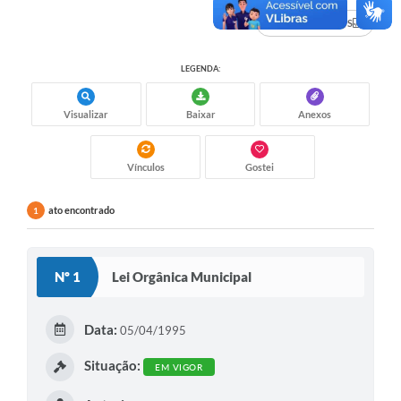
Audiências Públicas
DADOS ABERTOS
Cemitérios
LEGENDA:
Carta de Serviços
Visualizar
Baixar
Anexos
Arquivos para Download
Galeria de Vídeos
Vínculos
Gostei
Projetos
ato encontrado
1
Participe mais
Contas Públicas
Nº 1
Lei Orgânica Municipal
Editais
Data:
05/04/1995
Telefones Úteis
Situação:
EM VIGOR
Jornal