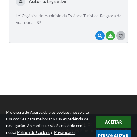
Autoria:
Legislativo
Agenda
Diário Oficial
Lei Orgânica do Município da Estância Turístico-Religiosa de
Aparecida - SP
Notícias
VISUALIZAR
BAIXAR
GOSTEI
Contato
FAQ
Prefeitura de Aparecida e os cookies: nosso site
usa cookies para melhorar a sua experiência de
ACEITAR
Seta
Telefone: (12) 3104-4000
navegação. Ao continuar você concorda com a
Endereço: Rua Professor José Borges Ribeiro, 167 | CEP: 12570-
nossa
Política de Cookies
e
Privacidade
.
PERSONALIZAR
013