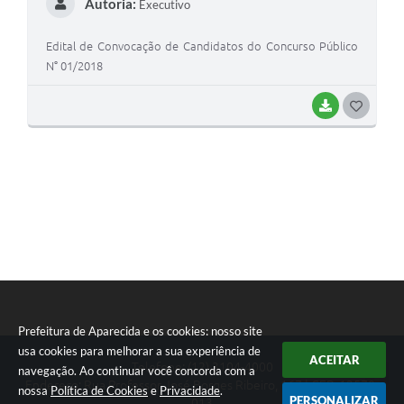
Autoria:
Executivo
Agenda
Diário Oficial
Edital de Convocação de Candidatos do Concurso Público
N° 01/2018
Notícias
BAIXAR
GOSTEI
Contato
FAQ
Prefeitura de Aparecida e os cookies: nosso site
usa cookies para melhorar a sua experiência de
ACEITAR
Seta
Telefone: (12) 3104-4000
navegação. Ao continuar você concorda com a
Endereço: Rua Professor José Borges Ribeiro, 167 | CEP: 12570-
nossa
Política de Cookies
e
Privacidade
.
PERSONALIZAR
013