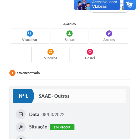
Audiências Públicas
DADOS ABERTOS
Cemitérios
LEGENDA:
Carta de Serviços
Visualizar
Baixar
Anexos
Arquivos para Download
Galeria de Vídeos
Vínculos
Gostei
Projetos
ato encontrado
1
Participe mais
Contas Públicas
Nº 1
SAAE - Outros
Editais
Data:
08/03/2022
Telefones Úteis
Situação:
EM VIGOR
Jornal