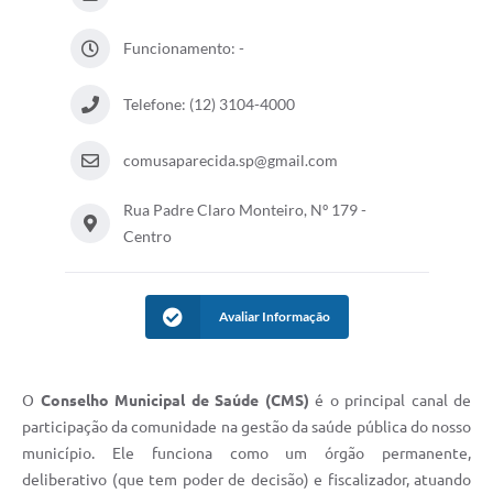
Audiências Públicas
Funcionamento: -
Cemitérios
Telefone: (12) 3104-4000
Carta de Serviços
Arquivos para Download
comusaparecida.sp@gmail.com
Galeria de Vídeos
Rua Padre Claro Monteiro, Nº 179 -
Centro
Projetos
Participe mais
Avaliar Informação
Contas Públicas
Editais
O
Conselho Municipal de Saúde (CMS)
é o principal canal de
Telefones Úteis
participação da comunidade na gestão da saúde pública do nosso
município. Ele funciona como um órgão permanente,
Jornal
deliberativo (que tem poder de decisão) e fiscalizador, atuando