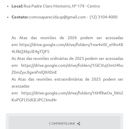
Local:
Rua Padre Claro Monteiro, Nº 179 - Centro
Contato:
comusaparecida.sp@gmail.com - (12) 3104-4000
As Atas das reuniões de 2026 podem ser acessadas
em: https://drive.google.com/drive/folders/1nw4vi0i_eNhs4X
4IJlkQXbjclE4gTQFS
As Atas das reuniões ordinárias de 2025 podem ser acessadas
em: https://drive.google.com/drive/folders/1GlCVujOmU4hu
Z0mZyvJlgxnPnIQIMDnE
As Atas das reuniões extraordiniárias de 2025 podem ser
acessadas
em: https://drive.google.com/drive/folders/16Hf8wOx_lWx2
KoPGFlJ5dGEJPCi3md4r
COMPARTILHAR