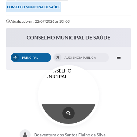
Transparência
CONSELHO MUNICIPAL DE SAÚDE
Turismo
Atualizado em: 22/07/2026 às 10h03
SIC
Ouvidoria
CONSELHO MUNICIPAL DE SAÚDE
Coronavírus
PRINCIPAL
AUDIÊNCIA PÚBLICA
Serviços Online
Legislação
A Prefeitura
Secretaria de Saúde (Relações ESF)
Plano Municipal de Saúde
ISS Online (Gerar Senha de Acesso / Acesso ao Sistema)
Galeria de Fotos
Boaventura dos Santos Fialho da Silva