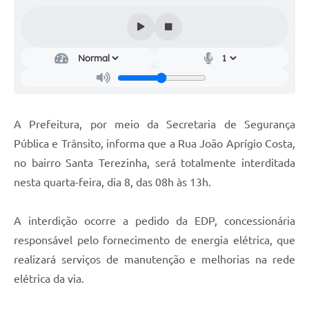
Audiências Públicas
Cemitérios
Carta de Serviços
Arquivos para Download
A Prefeitura, por meio da Secretaria de Segurança
Galeria de Vídeos
Pública e Trânsito, informa que a Rua João Aprígio Costa,
Projetos
no bairro Santa Terezinha, será totalmente interditada
Participe mais
nesta quarta-feira, dia 8, das 08h às 13h.
Contas Públicas
A interdição ocorre a pedido da EDP, concessionária
Editais
responsável pelo fornecimento de energia elétrica, que
realizará serviços de manutenção e melhorias na rede
Telefones Úteis
elétrica da via.
Jornal