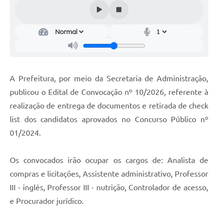
Audiências Públicas
Cemitérios
Carta de Serviços
Arquivos para Download
A Prefeitura, por meio da Secretaria de Administração,
Galeria de Vídeos
publicou o Edital de Convocação nº 10/2026, referente à
realização de entrega de documentos e retirada de check
Projetos
list dos candidatos aprovados no Concurso Público nº
Participe mais
01/2024.
Contas Públicas
Os convocados irão ocupar os cargos de: Analista de
Editais
compras e licitações, Assistente administrativo, Professor
Telefones Úteis
III - inglês, Professor III - nutrição, Controlador de acesso,
e Procurador jurídico.
Jornal