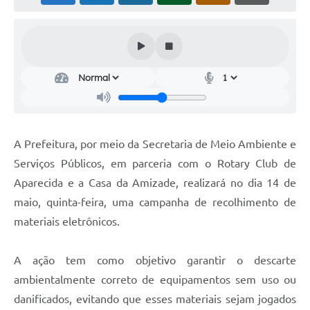
Audiências Públicas
Cemitérios
Carta de Serviços
Arquivos para Download
Galeria de Vídeos
A Prefeitura, por meio da Secretaria de Meio Ambiente e
Projetos
Serviços Públicos, em parceria com o Rotary Club de
Participe mais
Aparecida e a Casa da Amizade, realizará no dia 14 de
maio, quinta-feira, uma campanha de recolhimento de
Contas Públicas
materiais eletrônicos.
Editais
A ação tem como objetivo garantir o descarte
Telefones Úteis
ambientalmente correto de equipamentos sem uso ou
Jornal
danificados, evitando que esses materiais sejam jogados