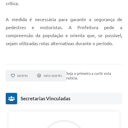
Agenda
crítica.
Diário Oficial
A medida é necessária para garantir a segurança de
Notícias
pedestres e motoristas. A Prefeitura pede a
Contato
compreensão da população e orienta que, se possível,
sejam utilizadas rotas alternativas durante o período.
FAQ
Seja o primeiro a curtir esta
GOSTEI
NÃO GOSTEI
notícia.
Secretarias Vinculadas