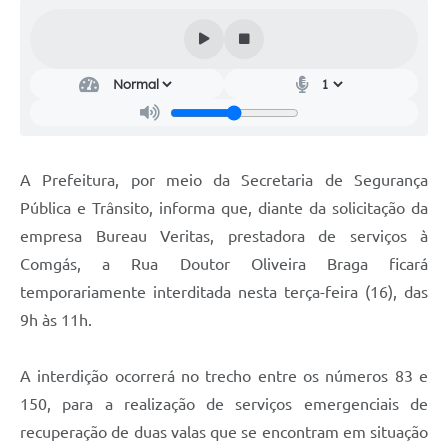
Audiências Públicas
Cemitérios
Carta de Serviços
Arquivos para Download
A Prefeitura, por meio da Secretaria de Segurança
Galeria de Vídeos
Pública e Trânsito, informa que, diante da solicitação da
Projetos
empresa Bureau Veritas, prestadora de serviços à
Participe mais
Comgás, a Rua Doutor Oliveira Braga ficará
temporariamente interditada nesta terça-feira (16), das
Contas Públicas
9h às 11h.
Editais
A interdição ocorrerá no trecho entre os números 83 e
Telefones Úteis
150, para a realização de serviços emergenciais de
Jornal
recuperação de duas valas que se encontram em situação