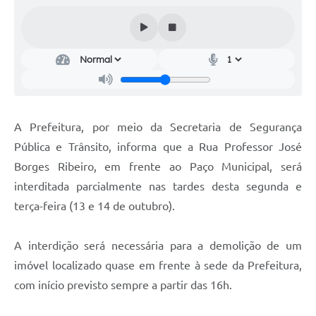
Audiências Públicas
Cemitérios
Carta de Serviços
Arquivos para Download
A Prefeitura, por meio da Secretaria de Segurança
Galeria de Vídeos
Pública e Trânsito, informa que a Rua Professor José
Projetos
Borges Ribeiro, em frente ao Paço Municipal, será
Participe mais
interditada parcialmente nas tardes desta segunda e
terça-feira (13 e 14 de outubro).
Contas Públicas
Editais
A interdição será necessária para a demolição de um
imóvel localizado quase em frente à sede da Prefeitura,
Telefones Úteis
com início previsto sempre a partir das 16h.
Jornal