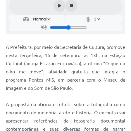
Audiências Públicas
Cemitérios
Carta de Serviços
Arquivos para Download
A Prefeitura, por meio da Secretaria de Cultura, promove
Galeria de Vídeos
nesta terça-feira, 16 de setembro, às 13h, na Estação
Cultural (antiga Estação Ferroviária), a oficina “O que eu
Projetos
olho me move”, atividade gratuita que integra o
Participe mais
programa Pontos MIS, em parceria com o Museu da
Contas Públicas
Imagem e do Som de São Paulo.
Editais
A proposta da oficina é refletir sobre a fotografia como
Telefones Úteis
documento de memória, afeto e história. O encontro vai
apresentar referências da fotografia documental
Jornal
contemporânea e suas diversas formas de narrar