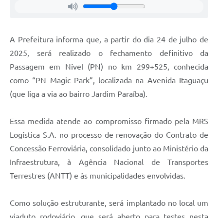
Agenda
Diário Oficial
A Prefeitura informa que, a partir do dia 24 de julho de
Notícias
2025, será realizado o fechamento definitivo da
Contato
Passagem em Nível (PN) no km 299+525, conhecida
FAQ
como “PN Magic Park”, localizada na Avenida Itaguaçu
(que liga a via ao bairro Jardim Paraíba).
Essa medida atende ao compromisso firmado pela MRS
Logística S.A. no processo de renovação do Contrato de
Concessão Ferroviária, consolidado junto ao Ministério da
Infraestrutura, à Agência Nacional de Transportes
Terrestres (ANTT) e às municipalidades envolvidas.
Como solução estruturante, será implantado no local um
viaduto rodoviário, que será aberto para testes nesta