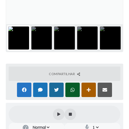
Audiências Públicas
Cemitérios
Carta de Serviços
Arquivos para Download
Galeria de Vídeos
Projetos
COMPARTILHAR
Participe mais
Contas Públicas
Editais
Telefones Úteis
Jornal