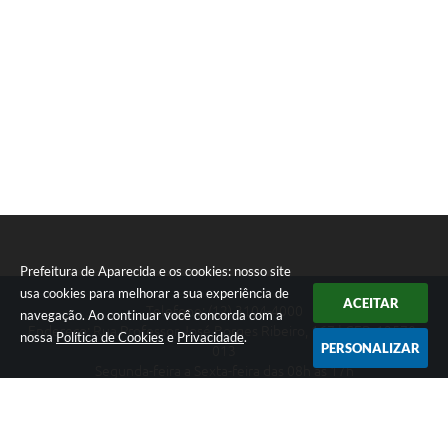
Prefeitura de Aparecida e os cookies: nosso site
usa cookies para melhorar a sua experiência de
ACEITAR
Telefone: (12) 3104-4000
navegação. Ao continuar você concorda com a
Endereço: Rua Professor José Borges Ribeiro, 167 | CEP: 12570-
nossa
Política de Cookies
e
Privacidade
.
PERSONALIZAR
013
Segunda-feira a Sexta-feira das 08h às 17h
CNPJ: 46.680.518/0001-14
Prefeitura de Aparecida