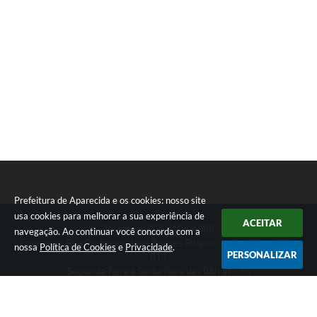
Prefeitura de Aparecida e os cookies: nosso site
usa cookies para melhorar a sua experiência de
ACEITAR
Telefone: (12) 3104-4000
navegação. Ao continuar você concorda com a
Endereço: Rua Professor José Borges Ribeiro, 167 | CEP: 12570-
nossa
Política de Cookies
e
Privacidade
.
PERSONALIZAR
013
Segunda-feira a Sexta-feira das 08h às 17h
CNPJ: 46.680.518/0001-14
Prefeitura de Aparecida