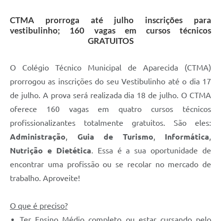
Agenda
CTMA prorroga até julho inscrições para
Diário Oficial
vestibulinho; 160 vagas em cursos técnicos
GRATUITOS
Notícias
Contato
O Colégio Técnico Municipal de Aparecida (CTMA)
FAQ
prorrogou as inscrições do seu Vestibulinho até o dia 17
de julho. A prova será realizada dia 18 de julho. O CTMA
oferece 160 vagas em quatro cursos técnicos
profissionalizantes totalmente gratuitos. São eles:
Administração
,
Guia de Turismo
,
Informática
,
Nutrição e Dietética
. Essa é a sua oportunidade de
encontrar uma profissão ou se recolar no mercado de
trabalho. Aproveite!
O que é preciso?
Ter Ensino Médio completo ou estar cursando pelo