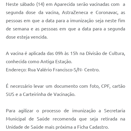
Neste sábado (14) em Aparecida serão vacinadas com a
Audiências Públicas
segunda dose da vacina, AstraZeneca e Coronavac, as
Cemitérios
pessoas em que a data para a imunização seja neste fim
de semana e as pessoas em que a data para a segunda
Carta de Serviços
dose esteja vencida.
Arquivos para Download
Galeria de Vídeos
A vacina é aplicada das 09h às 15h na Divisão de Cultura,
conhecida como Antiga Estação.
Projetos
Endereço: Rua Valério Francisco-S/N- Centro.
Participe mais
É necessário levar um documento com foto, CPF, cartão
Contas Públicas
SUS e a Carteirinha de Vacinação.
Editais
Telefones Úteis
Para agilizar o processo de imunização a Secretaria
Municipal de Saúde recomenda que seja retirada na
Jornal
Unidade de Saúde mais próxima a Ficha Cadastro.