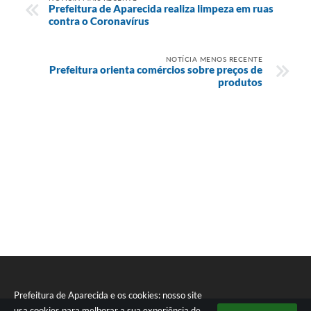
Prefeitura de Aparecida realiza limpeza em ruas
contra o Coronavírus
NOTÍCIA MENOS RECENTE
Prefeitura orienta comércios sobre preços de
produtos
Prefeitura de Aparecida e os cookies: nosso site
usa cookies para melhorar a sua experiência de