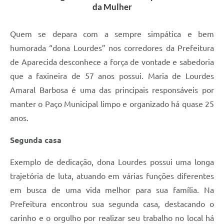
da Mulher
Audiências Públicas
Cemitérios
Quem se depara com a sempre simpática e bem
humorada “dona Lourdes” nos corredores da Prefeitura
Carta de Serviços
de Aparecida desconhece a força de vontade e sabedoria
Arquivos para Download
que a faxineira de 57 anos possui. Maria de Lourdes
Amaral Barbosa é uma das principais responsáveis por
Galeria de Vídeos
manter o Paço Municipal limpo e organizado há quase 25
Projetos
anos.
Participe mais
Segunda casa
Contas Públicas
Exemplo de dedicação, dona Lourdes possui uma longa
Editais
trajetória de luta, atuando em várias funções diferentes
Telefones Úteis
em busca de uma vida melhor para sua família. Na
Prefeitura encontrou sua segunda casa, destacando o
Jornal
carinho e o orgulho por realizar seu trabalho no local há