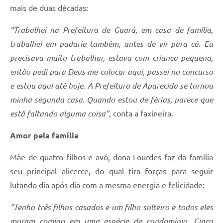
Agenda
mais de duas décadas:
Diário Oficial
“Trabalhei na Prefeitura de Guará, em casa de família,
Notícias
trabalhei em padaria também, antes de vir para cá. Eu
precisava muito trabalhar, estava com criança pequena,
Contato
então pedi para Deus me colocar aqui, passei no concurso
FAQ
e estou aqui até hoje. A Prefeitura de Aparecida se tornou
minha segunda casa. Quando estou de férias, parece que
está faltando alguma coisa”
, conta a faxineira.
Amor pela família
Mãe de quatro filhos e avó, dona Lourdes faz da família
seu principal alicerce, do qual tira forças para seguir
lutando dia após dia com a mesma energia e felicidade:
“Tenho três filhos casados e um filho solteiro e todos eles
moram comigo em uma espécie de condomínio. Cinco