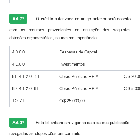
Agenda
Diário Oficial
Art 2º
- O crédito autorizado no artigo anterior será coberto
Notícias
com os recursos provenientes da anulação das seguintes
dotações orçamentárias, na mesma importância:
Contato
FAQ
4.0.0.0
Despesas de Capital
4.1.0.0
Investimentos
81 4.1.2.0. 91
Obras Públicas F.P.M
Cr$ 20.0
89 4.1.2.0 91
Obras Públicas F.P.M
Cr$ 5.00
TOTAL
Cr$ 25.000,00
Art 3º
- Esta lei entrará em vigor na data da sua publicação,
revogadas as disposições em contrário.