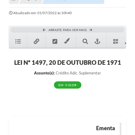
Transparência
Turismo
Atualizado em: 01/07/2022 às 10h40
SIC
ARRASTE PARA VER MAIS
Ouvidoria
Coronavírus
Serviços Online
LEI Nº 1497, 20 DE OUTUBRO DE 1971
Legislação
Assunto(s):
Crédito Adic. Suplementar
A Prefeitura
EM VIGOR
Secretaria de Saúde (Relações ESF)
Plano Municipal de Saúde
ISS Online (Gerar Senha de Acesso / Acesso ao Sistema)
Ementa
Galeria de Fotos