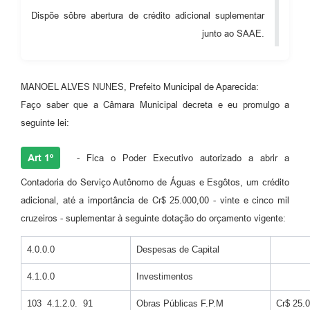
Dispõe sôbre abertura de crédito adicional suplementar
Audiências Públicas
junto ao SAAE.
Cemitérios
Carta de Serviços
MANOEL ALVES NUNES, Prefeito Municipal de Aparecida:
Arquivos para Download
Faço saber que a Câmara Municipal decreta e eu promulgo a
seguinte lei:
Galeria de Vídeos
Projetos
Art 1º
- Fica o Poder Executivo autorizado a abrir a
Participe mais
Contadoria do Serviço Autônomo de Águas e Esgôtos, um crédito
adicional, até a importância de Cr$ 25.000,00 - vinte e cinco mil
Contas Públicas
cruzeiros - suplementar à seguinte dotação do orçamento vigente:
Editais
4.0.0.0
Despesas de Capital
Telefones Úteis
4.1.0.0
Investimentos
Jornal
103 4.1.2.0. 91
Obras Públicas F.P.M
Cr$ 25.