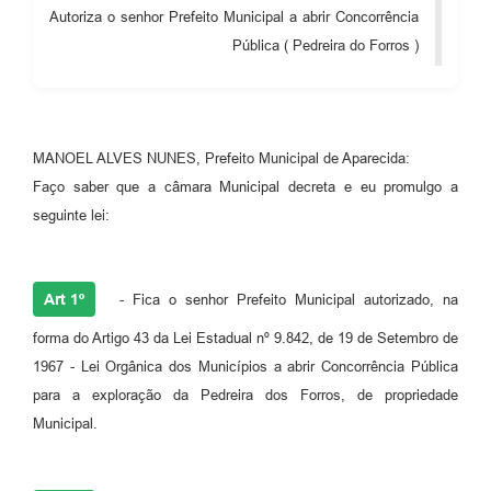
Autoriza o senhor Prefeito Municipal a abrir Concorrência
Audiências Públicas
Pública ( Pedreira do Forros )
Cemitérios
Carta de Serviços
Arquivos para Download
MANOEL ALVES NUNES, Prefeito Municipal de Aparecida:
Faço saber que a câmara Municipal decreta e eu promulgo a
Galeria de Vídeos
seguinte lei:
Projetos
Participe mais
Art 1º
- Fica o senhor Prefeito Municipal autorizado, na
Contas Públicas
forma do Artigo 43 da Lei Estadual nº 9.842, de 19 de Setembro de
1967 - Lei Orgânica dos Municípios a abrir Concorrência Pública
Editais
para a exploração da Pedreira dos Forros, de propriedade
Telefones Úteis
Municipal.
Jornal