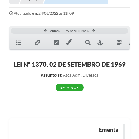
Transparência
Turismo
Atualizado em: 24/06/2022 às 11h09
SIC
ARRASTE PARA VER MAIS
Ouvidoria
Coronavírus
Serviços Online
LEI Nº 1370, 02 DE SETEMBRO DE 1969
Legislação
Assunto(s):
Atos Adm. Diversos
A Prefeitura
EM VIGOR
Secretaria de Saúde (Relações ESF)
Plano Municipal de Saúde
ISS Online (Gerar Senha de Acesso / Acesso ao Sistema)
Ementa
Galeria de Fotos