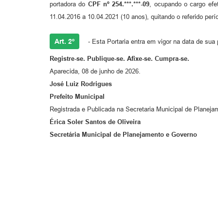
portadora do
CPF
nº
254
.***.***-
09
, ocupando o cargo efe
11.04.2016 a 10.04.2021 (10 anos), quitando o referido perí
Art. 2º
- Esta Portaria entra em vigor na data de sua
Registre-se. Publique-se. Afixe-se. Cumpra-se.
Aparecida, 08 de junho de 2026.
José Luiz Rodrigues
Prefe
ito
Municipal
Registrada e Publicada na Secretaria Municipal de Planej
Érica Soler Santos de Oliveira
Secretária Municipal de Planejamento e Governo