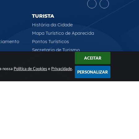
TURISTA
História da Cidade
Mapa Turístico de Aparecida
ciamento
Pontos Turísticos
Secretaria de Turismo
ACEITAR
 a nossa
Política de Cookies
e
Privacidade
.
PERSONALIZAR
Rua Professor José Borges Ribeiro, 167 , CEP: 12570-013
2026 11:42
ologia