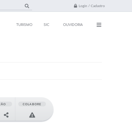
Login / Cadastro
TURISMO
SIC
OUVIDORIA
ações
Contato
rsos e Processos
FAQ
ivos
ones Úteis
l
ÇÃO
COLABORE
da
 Oficial