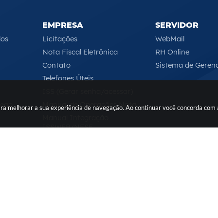
EMPRESA
SERVIDOR
los
Licitações
WebMail
Nota Fiscal Eletrônica
RH Online
Contato
Sistema de Geren
Telefones Úteis
ISS (Gerar senha/acessar)
rego
Manual de Operações Nota
 para melhorar a sua experiência de navegação. Ao continuar você concorda com
Manual Integração
ISSWEB/NFSE
Serviços Online
Segunda-feira a Sexta-feira das 08h às 17h
 do Sistema:
3.5.3 - 19/06/2026
Portal atualizado em:
07/08/
yright Instar - 2006-2026. Todos os direitos reservados -
Instar Tecn