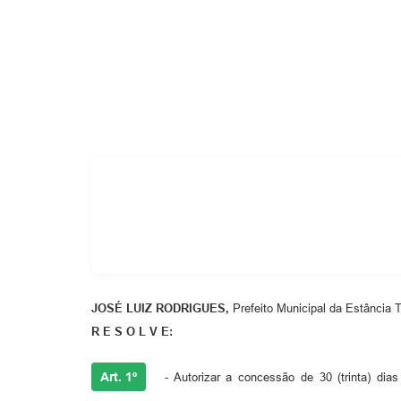
Cemitérios
Galeria de Prefeitos
JOSÉ LUIZ RODRIGUES
,
Prefeito Municipal da Estância T
R E S O L V E:
Art. 1º
- Autorizar a concessão de 30 (trinta) dia