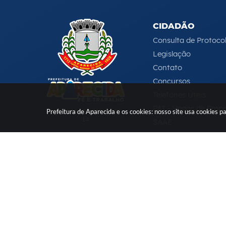
CIDADÃO
Consulta de Protoco
Legislação
Contato
Concursos
Telefones Úteis
PAT - Vagas de Emp
CNPJ: 46.680.518/0001-
Prefeitura de Aparecida e os cookies: nosso site usa cookies
14
SAAE
Serviços Online
e-DAT
(12) 3104-4000
-
ouvidoria@aparecida.sp.gov.br
Versão
© Cop