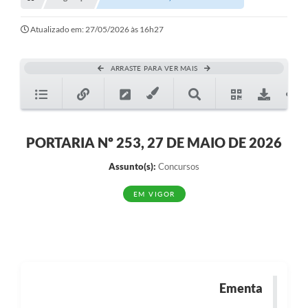
Transparência
Turismo
Atualizado em: 27/05/2026 às 16h27
SIC
ARRASTE PARA VER MAIS
Ouvidoria
Coronavírus
Serviços Online
PORTARIA Nº 253, 27 DE MAIO DE 2026
Legislação
Assunto(s):
Concursos
A Prefeitura
EM VIGOR
Secretaria de Saúde (Relações ESF)
Plano Municipal de Saúde
ISS Online (Gerar Senha de Acesso / Acesso ao Sistema)
Ementa
Galeria de Fotos