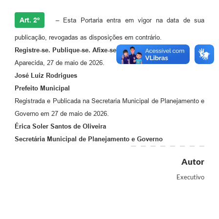
Agenda
Art. 2º
–
Esta Portaria entra em vigor na data de sua
Diário Oficial
publicação, revogadas as disposições em contrário.
Notícias
Registre-se. Publique-se. Afixe-se. Cumpra-se.
Contato
Aparecida, 27 de maio de 2026.
José Luiz Rodrigues
FAQ
Prefeito Municipal
Registrada e Publicada na Secretaria Municipal de Planejamento e
Governo em 27 de maio de 2026.
Érica Soler Santos de Oliveira
Secretári
a
Municipal de Planejamento e Governo
Autor
Executivo