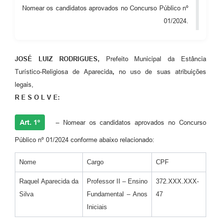
Nomear os candidatos aprovados no Concurso Público nº
Audiências Públicas
01/2024.
Cemitérios
Carta de Serviços
JOSÉ LUIZ RODRIGUES,
Prefeito Municipal da Estância
Arquivos para Download
Turístico-Religiosa de Aparecida
,
no uso de suas atribuições
legais,
Galeria de Vídeos
R E S O L V E:
Projetos
Art. 1º
–
Nomear os candidatos aprovados no Concurso
Participe mais
Público nº 01/2024 conforme abaixo relacionado:
Contas Públicas
Nome
Cargo
CPF
Editais
Raquel Aparecida da
Professor II – Ensino
372.XXX.XXX-
Telefones Úteis
Silva
Fundamental – Anos
47
Jornal
Iniciais