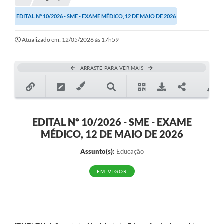
Transparência
EDITAL Nº 10/2026 - SME - EXAME MÉDICO, 12 DE MAIO DE 2026
Turismo
Atualizado em: 12/05/2026 às 17h59
SIC
Ouvidoria
ARRASTE PARA VER MAIS
Coronavírus
Serviços Online
Legislação
EDITAL Nº 10/2026 - SME - EXAME
MÉDICO, 12 DE MAIO DE 2026
A Prefeitura
Assunto(s):
Educação
Secretaria de Saúde (Relações ESF)
EM VIGOR
Plano Municipal de Saúde
ISS Online (Gerar Senha de Acesso / Acesso ao Sistema)
Galeria de Fotos