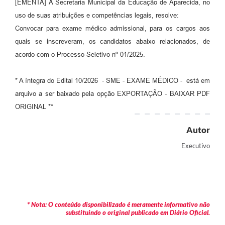
[EMENTA] A Secretaria Municipal da Educação de Aparecida, no
Audiências Públicas
uso de suas atribuições e competências legais, resolve:
Convocar para exame médico admissional, para os cargos aos
Cemitérios
quais se inscreveram, os candidatos abaixo relacionados, de
Carta de Serviços
acordo com o Processo Seletivo nº 01/2025.
Arquivos para Download
* A íntegra do Edital 10/2026 - SME - EXAME MÉDICO - está em
Galeria de Vídeos
arquivo a ser baixado pela opção EXPORTAÇÃO - BAIXAR PDF
ORIGINAL **
Projetos
Autor
Participe mais
Executivo
Contas Públicas
Editais
Telefones Úteis
* Nota: O conteúdo disponibilizado é meramente informativo não
Jornal
substituindo o original publicado em Diário Oficial.