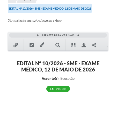
Transparência
EDITAL Nº 10/2026 - SME - EXAME MÉDICO, 12 DE MAIO DE 2026
Turismo
Atualizado em: 12/05/2026 às 17h59
SIC
Ouvidoria
ARRASTE PARA VER MAIS
Coronavírus
Serviços Online
Legislação
EDITAL Nº 10/2026 - SME - EXAME
MÉDICO, 12 DE MAIO DE 2026
A Prefeitura
Assunto(s):
Educação
Secretaria de Saúde (Relações ESF)
EM VIGOR
Plano Municipal de Saúde
ISS Online (Gerar Senha de Acesso / Acesso ao Sistema)
Galeria de Fotos