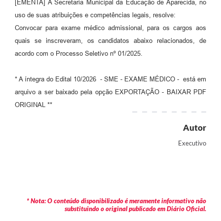
[EMENTA] A Secretaria Municipal da Educação de Aparecida, no
Audiências Públicas
uso de suas atribuições e competências legais, resolve:
Convocar para exame médico admissional, para os cargos aos
Cemitérios
quais se inscreveram, os candidatos abaixo relacionados, de
Carta de Serviços
acordo com o Processo Seletivo nº 01/2025.
Arquivos para Download
* A íntegra do Edital 10/2026 - SME - EXAME MÉDICO - está em
Galeria de Vídeos
arquivo a ser baixado pela opção EXPORTAÇÃO - BAIXAR PDF
ORIGINAL **
Projetos
Autor
Participe mais
Executivo
Contas Públicas
Editais
Telefones Úteis
* Nota: O conteúdo disponibilizado é meramente informativo não
Jornal
substituindo o original publicado em Diário Oficial.