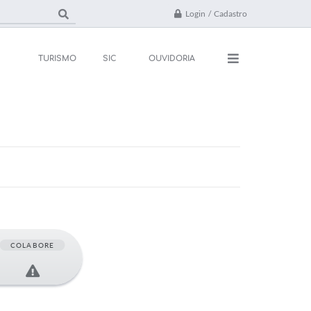
Login / Cadastro
TURISMO
SIC
OUVIDORIA
ações
Contato
rsos e Processos
FAQ
ivos
ones Úteis
l
COLABORE
da
 Oficial