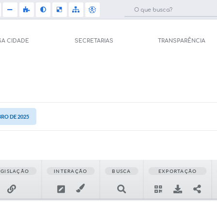
SA CIDADE
SECRETARIAS
TRANSPARÊNCIA
Licit
e Saúde (Relações
Carta de Serviços
Concu
Arquivos para Download
Selet
pal de Saúde
BRO DE 2025
Galeria de Vídeos
Telef
Gerar Senha de
sso ao Sistema)
Projetos
Jorna
tos
EGISLAÇÃO
INTERAÇÃO
BUSCA
EXPORTAÇÃO
Participe mais
Agen
úblicas
Contas Públicas
Diário