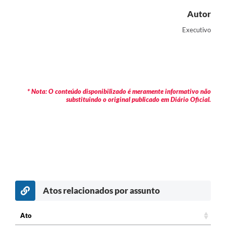
Autor
Executivo
* Nota: O conteúdo disponibilizado é meramente informativo não
substituindo o original publicado em Diário Oficial.
Atos relacionados por assunto
c
Ato