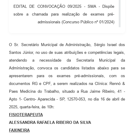
EDITAL DE CONVOCAÇÃO 09/2025 - SMA - Dispõe
Audiências Públicas
sobre a chamada para realização de exames pré-
Cemitérios
admissionais (Concurso Público nº 01/2024)
Carta de Serviços
Arquivos para Download
O Sr. Secretário Municipal de Administração, Sérgio Israel dos
Santos Júnior, no uso de suas atribuições e competências legais,
Galeria de Vídeos
atendendo a necessidade da Secretaria Municipal da
Projetos
Administração, convoca os candidatos listados abaixo para se
apresentarem para os exames pré-admissionais, com os
Participe mais
documentos RG e CPF, a serem realizados na Clínica: Rennó &
Contas Públicas
Paes Medicina do Trabalho, situado a Rua Jaime Ribeiro, 41 -
Apto 1- Centro- Aparecida - SP, 12570-053, no dia 16 de abril de
Editais
2025, quarta-feira, às 10h:
Telefones Úteis
FISIOTERAPEUTA
ALESSANDRA RAFAELA RIBEIRO DA SILVA
Jornal
FAXINEIRA