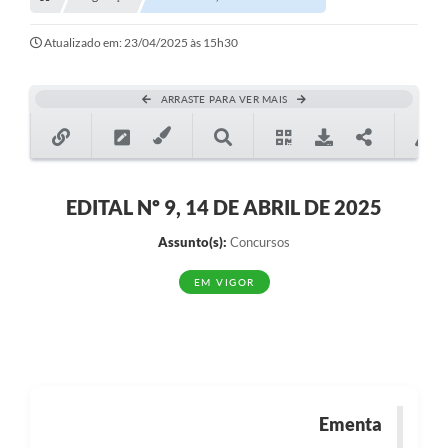
Transparência
Turismo
Atualizado em: 23/04/2025 às 15h30
SIC
ARRASTE PARA VER MAIS
Ouvidoria
Coronavírus
Serviços Online
EDITAL Nº 9, 14 DE ABRIL DE 2025
Legislação
Assunto(s):
Concursos
A Prefeitura
EM VIGOR
Secretaria de Saúde (Relações ESF)
Plano Municipal de Saúde
ISS Online (Gerar Senha de Acesso / Acesso ao Sistema)
Ementa
Galeria de Fotos