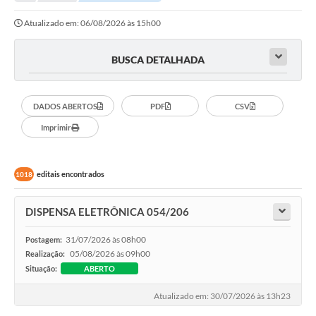
Transparência
Atualizado em: 06/08/2026 às 15h00
Turismo
SIC
BUSCA DETALHADA
Ouvidoria
DADOS ABERTOS
PDF
CSV
Coronavírus
Imprimir
Serviços Online
Legislação
editais encontrados
1018
A Prefeitura
DISPENSA ELETRÔNICA 054/206
Secretaria de Saúde (Relações ESF)
31/07/2026 às 08h00
Postagem:
Plano Municipal de Saúde
05/08/2026 às 09h00
Realização:
Situação:
ABERTO
ISS Online (Gerar Senha de Acesso / Acesso ao Sistema)
Atualizado em: 30/07/2026 às 13h23
Galeria de Fotos