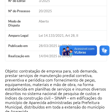
Nº do Edital
3/2025
Audiências Públicas
Nº do Processo
20/2025
Cemitérios
Modo de
Aberto
Disputa
Carta de Serviços
Arquivos para Download
Amparo Legal
Lei 14.133/2021, Art 28, II
Galeria de Vídeos
Publicado em
28/03/2025 às 08h00
Projetos
Realização em
14/04/2025 às 09h30
Participe mais
Objeto: contratação de empresa para, sob demanda,
Contas Públicas
prestar serviços de manutenção predial corretiva,
preventiva e periódica com fornecimento de peças,
Editais
equipamentos, materiais e mão de obra, na forma
estabelecida em planilhas de serviços e insumos diversos
descritos no sistema nacional de pesquisa de custos e
Telefones Úteis
índices da construção civil – SINAPI – em edificações do
município de Aparecida administradas pela Prefeitura
Jornal
Municipal, distribuídos em toda a extensão do município
de Aparecida.