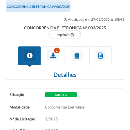
Transparência
CONCORRÊNCIA ELETRÔNICA Nº 003/2025
Turismo
Atualizado em: 27/03/2025 às 10h41
SIC
CONCORRÊNCIA ELETRÔNICA Nº 003/2025
Ouvidoria
Imprimir
Coronavírus
1
Serviços Online
Legislação
Detalhes
A Prefeitura
Secretaria de Saúde (Relações ESF)
Situação
ABERTO
Plano Municipal de Saúde
Modalidade
Concorrência Eletrônica
ISS Online (Gerar Senha de Acesso / Acesso ao Sistema)
Nº da Licitação
3/2025
Galeria de Fotos