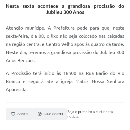
Nesta sexta acontece a grandiosa procissão do
Audiências Públicas
Jubileu 300 Anos
Cemitérios
Atenção munícipe. A Prefeitura pede para que, nesta
Carta de Serviços
sexta-feira, dia 08, o lixo não seja colocado nas calçadas
Arquivos para Download
na região central e Centro Velho após às quatro da tarde.
Neste dia, teremos a grandiosa procissão do Jubileu 300
Galeria de Vídeos
Anos Bençãos.
Projetos
A Procissão terá início às 18h00 na Rua Barão do Rio
Participe mais
Branco e seguirá até a igreja Matriz Nossa Senhora
Contas Públicas
Aparecida.
Editais
Telefones Úteis
Seja o primeiro a curtir esta
GOSTEI
NÃO GOSTEI
notícia.
Jornal