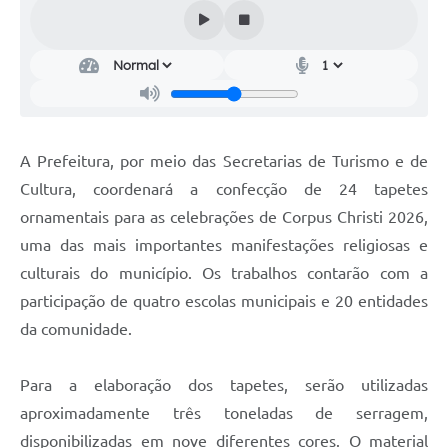
Audiências Públicas
Cemitérios
Carta de Serviços
Arquivos para Download
A Prefeitura, por meio das Secretarias de Turismo e de
Galeria de Vídeos
Cultura, coordenará a confecção de 24 tapetes
ornamentais para as celebrações de Corpus Christi 2026,
Projetos
uma das mais importantes manifestações religiosas e
Participe mais
culturais do município. Os trabalhos contarão com a
Contas Públicas
participação de quatro escolas municipais e 20 entidades
da comunidade.
Editais
Telefones Úteis
Para a elaboração dos tapetes, serão utilizadas
aproximadamente três toneladas de serragem,
Jornal
disponibilizadas em nove diferentes cores. O material