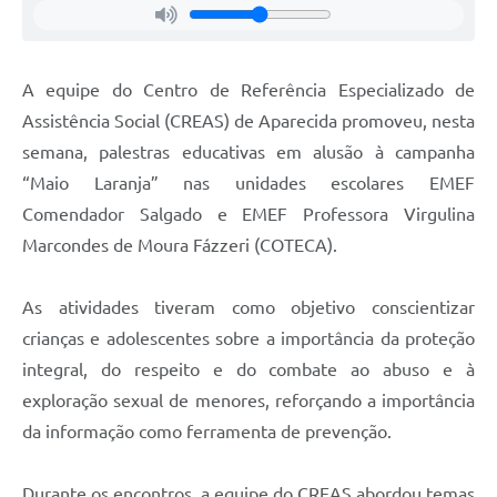
Agenda
Diário Oficial
A equipe do Centro de Referência Especializado de
Notícias
Assistência Social (CREAS) de Aparecida promoveu, nesta
Contato
semana, palestras educativas em alusão à campanha
FAQ
“Maio Laranja” nas unidades escolares EMEF
Comendador Salgado e EMEF Professora Virgulina
Marcondes de Moura Fázzeri (COTECA).
As atividades tiveram como objetivo conscientizar
crianças e adolescentes sobre a importância da proteção
integral, do respeito e do combate ao abuso e à
exploração sexual de menores, reforçando a importância
da informação como ferramenta de prevenção.
Durante os encontros, a equipe do CREAS abordou temas