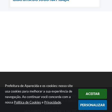
Prefeitura de Aparecida e os cookies: nosso site
usa cookies para melhorar a sua experiência de
ACEITAR
Telefone: (12) 3104-4000
navegação. Ao continuar você concorda com a
Endereço: Rua Professor José Borges Ribeiro, 167 | CEP: 12570-
nossa
Política de Cookies
e
Privacidade
.
PERSONALIZAR
013
Segunda-feira a Sexta-feira das 08h às 17h