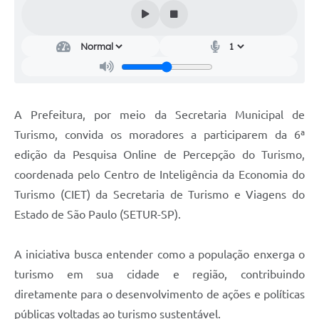
Audiências Públicas
Cemitérios
Carta de Serviços
Arquivos para Download
A Prefeitura, por meio da Secretaria Municipal de
Galeria de Vídeos
Turismo, convida os moradores a participarem da 6ª
edição da Pesquisa Online de Percepção do Turismo,
Projetos
coordenada pelo Centro de Inteligência da Economia do
Participe mais
Turismo (CIET) da Secretaria de Turismo e Viagens do
Contas Públicas
Estado de São Paulo (SETUR-SP).
Editais
A iniciativa busca entender como a população enxerga o
Telefones Úteis
turismo em sua cidade e região, contribuindo
diretamente para o desenvolvimento de ações e políticas
Jornal
públicas voltadas ao turismo sustentável.