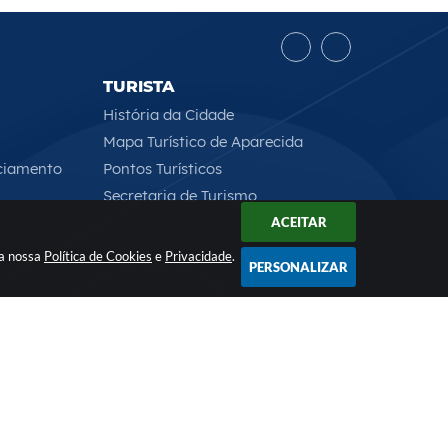
TURISTA
História da Cidade
Mapa Turístico de Aparecida
ciamento
Pontos Turísticos
Secretaria de Turismo
ACEITAR
 a nossa
Política de Cookies
e
Privacidade
.
PERSONALIZAR
Rua Professor José Borges Ribeiro, 167 , CEP: 12570-013
2026 18:00