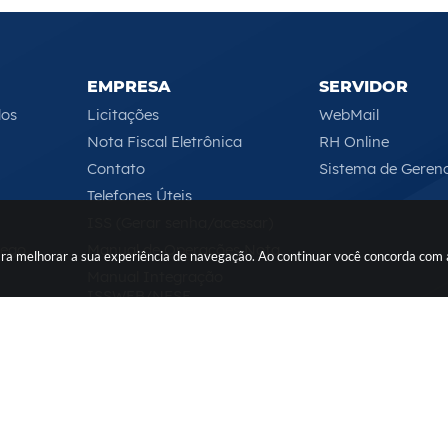
EMPRESA
SERVIDOR
los
Licitações
WebMail
Nota Fiscal Eletrônica
RH Online
Contato
Sistema de Geren
Telefones Úteis
ISS (Gerar senha/acessar)
rego
Manual de Operações Nota
 para melhorar a sua experiência de navegação. Ao continuar você concorda com
Manual Integração
ISSWEB/NFSE
Serviços Online
Segunda-feira a Sexta-feira das 08h às 17h
 do Sistema:
3.5.3 - 19/06/2026
Portal atualizado em:
06/08/