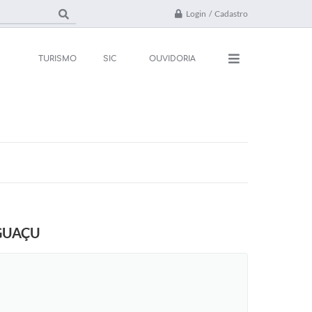
Login / Cadastro
TURISMO
SIC
OUVIDORIA
ações
Contato
rsos e Processos
FAQ
ivos
ones Úteis
GUAÇU
l
da
 Oficial