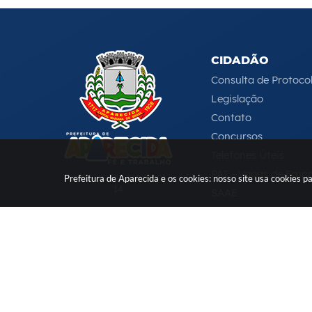
CIDADÃO
Consulta de Protoco
Legislação
Contato
Concursos
Telefones Úteis
PAT - Vagas de Emp
CNPJ: 46.680.518/0001-
Prefeitura de Aparecida e os cookies: nosso site usa cookies
14
SAAE
Serviços Online
e-DAT
(12) 3104-4000
-
ouvidoria@aparecida.sp.gov.br
Versão