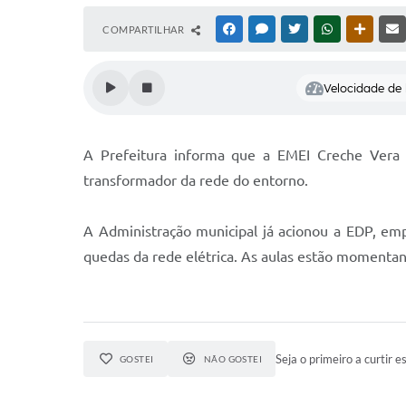
COMPARTILHAR
FACEBOOK
MESSENGER
TWITTER
WHATSAPP
OUTRAS
Velocidade de l
A Prefeitura informa que a EMEI Creche Vera L
transformador da rede do entorno.
A Administração municipal já acionou a EDP, emp
quedas da rede elétrica. As aulas estão momenta
Seja o primeiro a curtir es
GOSTEI
NÃO GOSTEI