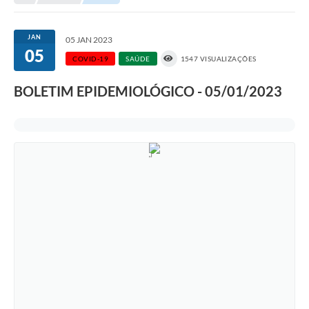
Transparência
Turismo
JAN
05 JAN 2023
05
SIC
COVID-19
SAÚDE
1547 VISUALIZAÇÕES
Ouvidoria
BOLETIM EPIDEMIOLÓGICO - 05/01/2023
Coronavírus
Serviços Online
Legislação
A Prefeitura
Secretaria de Saúde (Relações ESF)
Plano Municipal de Saúde
ISS Online (Gerar Senha de Acesso / Acesso ao Sistema)
Galeria de Fotos