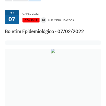
Transparência
Turismo
FEV
07 FEV 2022
07
SIC
COVID-19
1692 VISUALIZAÇÕES
Ouvidoria
Boletim Epidemiológico - 07/02/2022
Coronavírus
Serviços Online
Legislação
A Prefeitura
Secretaria de Saúde (Relações ESF)
Plano Municipal de Saúde
ISS Online (Gerar Senha de Acesso / Acesso ao Sistema)
Galeria de Fotos