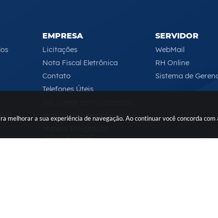
EMPRESA
SERVIDOR
los
Licitações
WebMail
Nota Fiscal Eletrônica
RH Online
Contato
Sistema de Geren
Telefones Úteis
ISS (Gerar senha/acessar)
rego
Manual de Operações Nota
 para melhorar a sua experiência de navegação. Ao continuar você concorda com
Manual Integração
ISSWEB/NFSE
Serviços Online
Segunda-feira a Sexta-feira das 08h às 17h
 do Sistema:
3.5.3 - 19/06/2026
Portal atualizado em:
06/08/