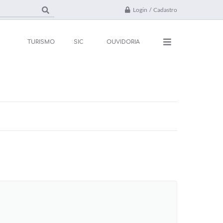
Login / Cadastro
TURISMO
SIC
OUVIDORIA
ações
Contato
rsos e Processos
FAQ
ivos
ones Úteis
l
da
 Oficial