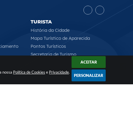
TURISTA
História da Cidade
Mapa Turístico de Aparecida
ciamento
Pontos Turísticos
Secretaria de Turismo
ACEITAR
 a nossa
Política de Cookies
e
Privacidade
.
PERSONALIZAR
Rua Professor José Borges Ribeiro, 167 , CEP: 12570-013
2026 18:00