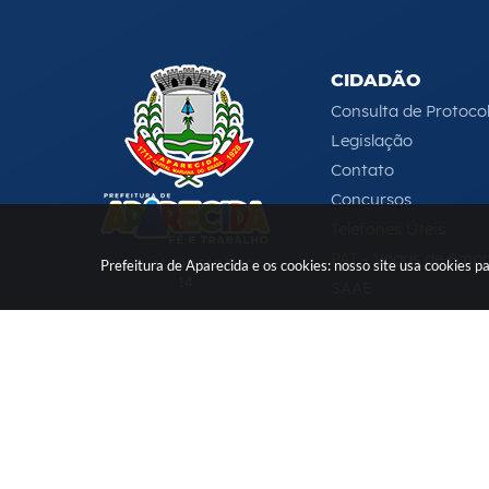
CIDADÃO
Consulta de Protoco
Legislação
Contato
Concursos
Telefones Úteis
PAT - Vagas de Emp
CNPJ: 46.680.518/0001-
Prefeitura de Aparecida e os cookies: nosso site usa cookies
14
SAAE
Serviços Online
e-DAT
(12) 3104-4000
-
ouvidoria@aparecida.sp.gov.br
Versão