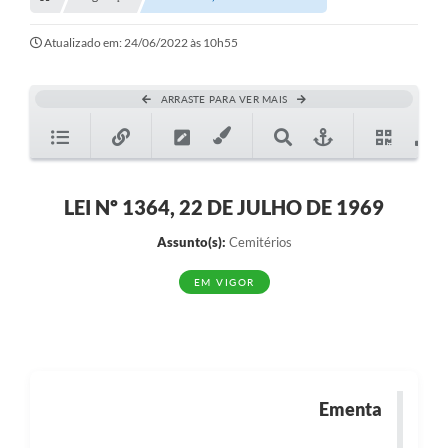
Transparência
Turismo
Atualizado em: 24/06/2022 às 10h55
SIC
ARRASTE PARA VER MAIS
Ouvidoria
Coronavírus
Serviços Online
LEI Nº 1364, 22 DE JULHO DE 1969
Legislação
Assunto(s):
Cemitérios
A Prefeitura
EM VIGOR
Secretaria de Saúde (Relações ESF)
Plano Municipal de Saúde
ISS Online (Gerar Senha de Acesso / Acesso ao Sistema)
Ementa
Galeria de Fotos