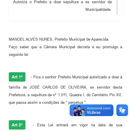
Autoriza o Prefeito a doar sepultura a ex servidor da
Audiências Públicas
Municipalidade.
Cemitérios
Carta de Serviços
MANOEL ALVES NUNES, Prefeito Municipal de Aparecida:
Arquivos para Download
Faço saber que a Câmara Municipal decreta e eu promulgo a
Galeria de Vídeos
seguinte lei:
Projetos
Participe mais
Art 1º
- Fica o senhor Prefeito Municipal autorizado a doar à
Contas Públicas
família de JOSÉ CARLOS DE OLIVEIRA, ex servidor desta
Prefeitura, a sepultura de nº 1.011, Quadra I, do Cemitério Pio XII,
Editais
que passa assim a condições de " perpétua ".
Telefones Úteis
Jornal
Art 2º
- Esta Lei entrará em vigor na data de sua