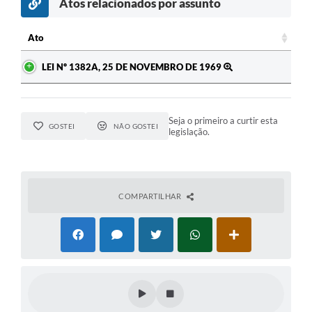
Atos relacionados por assunto
c
Ato
Ato
LEI Nº 1382A, 25 DE NOVEMBRO DE 1969
Seja o primeiro a curtir esta
GOSTEI
NÃO GOSTEI
legislação.
COMPARTILHAR