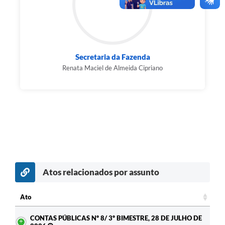
Agenda
Diário Oficial
Notícias
Secretaria da Fazenda
Contato
Renata Maciel de Almeida Cipriano
FAQ
Atos relacionados por assunto
c
Ato
Ato
CONTAS PÚBLICAS Nº 8/ 3º BIMESTRE, 28 DE JULHO DE