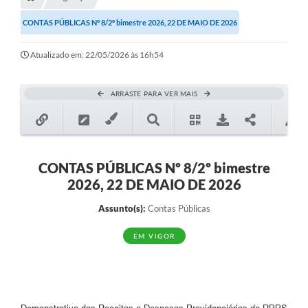
Transparência
CONTAS PÚBLICAS Nº 8/2º bimestre 2026, 22 DE MAIO DE 2026
Turismo
Atualizado em: 22/05/2026 às 16h54
SIC
Ouvidoria
ARRASTE PARA VER MAIS
Coronavírus
Serviços Online
Legislação
CONTAS PÚBLICAS Nº 8/2º bimestre
2026, 22 DE MAIO DE 2026
A Prefeitura
Assunto(s):
Contas Públicas
Secretaria de Saúde (Relações ESF)
EM VIGOR
Plano Municipal de Saúde
ISS Online (Gerar Senha de Acesso / Acesso ao Sistema)
Galeria de Fotos