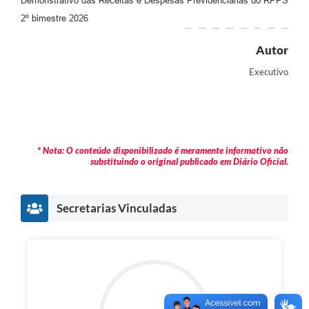
Demonstrativo das Receitas e Despesas Previdenciárias do RPPS
Audiências Públicas
2º bimestre 2026
Cemitérios
Autor
Carta de Serviços
Executivo
Arquivos para Download
Galeria de Vídeos
* Nota: O conteúdo disponibilizado é meramente informativo não
Projetos
substituindo o original publicado em Diário Oficial.
Participe mais
Contas Públicas
Secretarias Vinculadas
Editais
Telefones Úteis
Jornal