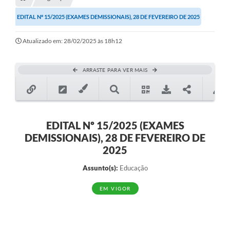
Transparência
EDITAL Nº 15/2025 (EXAMES DEMISSIONAIS), 28 DE FEVEREIRO DE 2025
Turismo
Atualizado em: 28/02/2025 às 18h12
SIC
Ouvidoria
ARRASTE PARA VER MAIS
Coronavírus
Serviços Online
Legislação
EDITAL Nº 15/2025 (EXAMES
DEMISSIONAIS), 28 DE FEVEREIRO DE
A Prefeitura
2025
Secretaria de Saúde (Relações ESF)
Assunto(s):
Educação
Plano Municipal de Saúde
EM VIGOR
ISS Online (Gerar Senha de Acesso / Acesso ao Sistema)
Galeria de Fotos