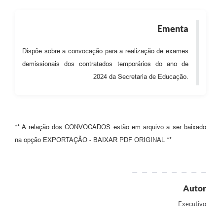
Audiências Públicas
Ementa
Cemitérios
Carta de Serviços
Dispõe sobre a convocação para a realização de exames
demissionais dos contratados temporários do ano de
Arquivos para Download
2024 da Secretaria de Educação.
Galeria de Vídeos
Projetos
Participe mais
** A relação dos CONVOCADOS estão em arquivo a ser baixado
na opção EXPORTAÇÃO - BAIXAR PDF ORIGINAL **
Contas Públicas
Editais
Telefones Úteis
Autor
Executivo
Jornal