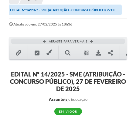
Transparência
EDITAL Nº 14/2025 - SME (ATRIBUIÇÃO - CONCURSO PÚBLICO), 27 DE
Turismo
FEVEREIRO DE 2025
Atualizado em: 27/02/2025 às 18h36
SIC
Ouvidoria
ARRASTE PARA VER MAIS
Coronavírus
Serviços Online
Legislação
EDITAL Nº 14/2025 - SME (ATRIBUIÇÃO -
CONCURSO PÚBLICO), 27 DE FEVEREIRO
A Prefeitura
DE 2025
Secretaria de Saúde (Relações ESF)
Assunto(s):
Educação
Plano Municipal de Saúde
EM VIGOR
ISS Online (Gerar Senha de Acesso / Acesso ao Sistema)
Galeria de Fotos