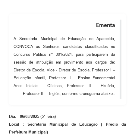
Audiências Públicas
Cemitérios
Ementa
Carta de Serviços
A Secretaria Municipal de Educação de Aparecida,
Arquivos para Download
CONVOCA os Senhores candidatos classificados no
Galeria de Vídeos
Concurso Público nº 001/2024, para participarem da
sessão de atribuição em provimento aos cargos de:
Projetos
Diretor de Escola, Vice - Diretor de Escola, Professor I –
Participe mais
Educação Infantil, Professor II – Ensino Fundamental
Anos Iniciais - Oficinas, Professor III – História,
Contas Públicas
Professor III – Inglês, conforme cronograma abaixo:.
Editais
Telefones Úteis
Dia: 06/03/2025 (5ª feira)
Local : Secretaria Municipal de Educação ( Prédio da
Jornal
Prefeitura Municipal)