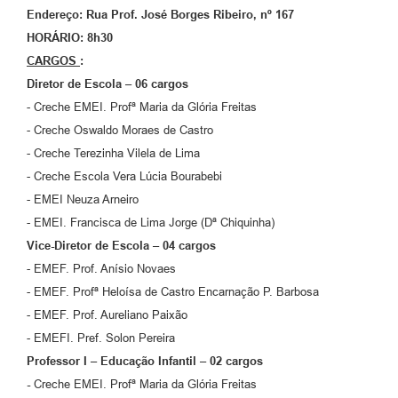
Agenda
Endereço: Rua Prof. José Borges Ribeiro, nº 167
HORÁRIO: 8
h30
Diário Oficial
CARGOS
:
Notícias
Diretor de Escola – 06 cargos
- Creche EMEI. Profª Maria da Glória Freitas
Contato
- Creche Oswaldo Moraes de Castro
FAQ
- Creche Terezinha Vilela de Lima
- Creche Escola Vera Lúcia Bourabebi
- EMEI Neuza Arneiro
- EMEI. Francisca de Lima Jorge (Dª Chiquinha)
Vice-Diretor de Escola – 04 cargos
- EMEF. Prof. Anísio Novaes
- EMEF. Profª Heloísa de Castro Encarnação P. Barbosa
- EMEF. Prof. Aureliano Paixão
- EMEFI. Pref. Solon Pereira
Professor I – Educação Infantil – 02 cargos
-
Creche EMEI. Profª Maria da Glória Freitas