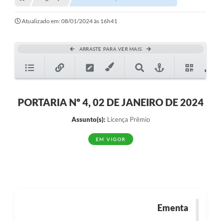
Transparência
Turismo
Atualizado em: 08/01/2024 às 16h41
SIC
ARRASTE PARA VER MAIS
Ouvidoria
Coronavírus
Serviços Online
PORTARIA Nº 4, 02 DE JANEIRO DE 2024
Legislação
Assunto(s):
Licença Prêmio
A Prefeitura
EM VIGOR
Secretaria de Saúde (Relações ESF)
Plano Municipal de Saúde
ISS Online (Gerar Senha de Acesso / Acesso ao Sistema)
Ementa
Galeria de Fotos