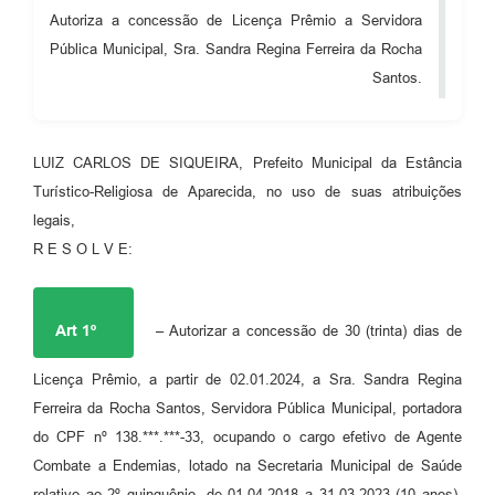
Autoriza a concessão de Licença Prêmio a Servidora
Audiências Públicas
Pública Municipal, Sra. Sandra Regina Ferreira da Rocha
Cemitérios
Santos.
Carta de Serviços
Arquivos para Download
LUIZ CARLOS DE SIQUEIRA, Prefeito Municipal da Estância
Turístico-Religiosa de Aparecida, no uso de suas atribuições
Galeria de Vídeos
legais,
Projetos
R E S O L V E:
Participe mais
Contas Públicas
Art 1º
– Autorizar a concessão de 30 (trinta) dias de
Editais
Licença Prêmio, a partir de 02.01.2024, a Sra. Sandra Regina
Ferreira da Rocha Santos, Servidora Pública Municipal, portadora
Telefones Úteis
do CPF nº 138.***.***-33, ocupando o cargo efetivo de Agente
Jornal
Combate a Endemias, lotado na Secretaria Municipal de Saúde
relativo ao 2º quinquênio, de 01.04.2018 a 31.03.2023 (10 anos),