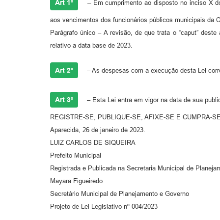
Art 1º
– Em cumprimento ao disposto no inciso X d
aos vencimentos dos funcionários públicos municipais da C
Parágrafo único – A revisão, de que trata o “caput” deste
relativo a data base de 2023.
Art 2º
– As despesas com a execução desta Lei corre
Art 3º
– Esta Lei entra em vigor na data de sua publi
REGISTRE-SE, PUBLIQUE-SE, AFIXE-SE E CUMPRA-SE
Aparecida, 26 de janeiro de 2023.
LUIZ CARLOS DE SIQUEIRA
Prefeito Municipal
Registrada e Publicada na Secretaria Municipal de Planeja
Mayara Figueiredo
Secretário Municipal de Planejamento e Governo
Projeto de Lei Legislativo nº 004/2023