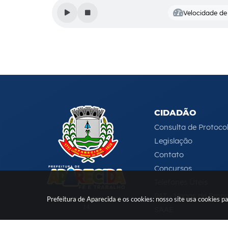
Velocidade de 
CIDADÃO
Consulta de Protoco
Legislação
Contato
Concursos
Telefones Úteis
PAT - Vagas de Emp
CNPJ: 46.680.518/0001-
Prefeitura de Aparecida e os cookies: nosso site usa cookies
14
SAAE
Serviços Online