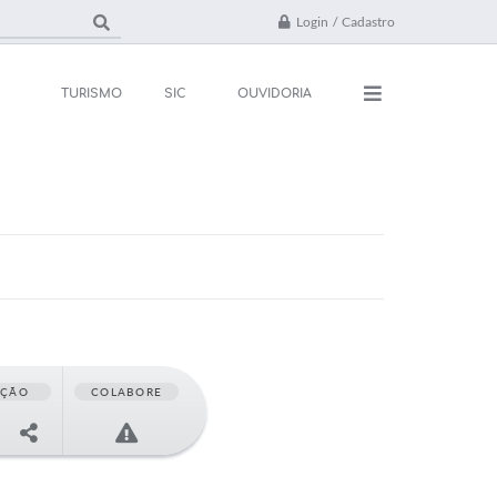
Login / Cadastro
TURISMO
SIC
OUVIDORIA
ações
Contato
rsos e Processos
FAQ
ivos
ones Úteis
l
AÇÃO
COLABORE
da
 Oficial