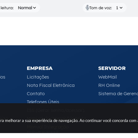
leitura:
Tom de voz:
EMPRESA
SERVIDOR
los
Licitações
WebMail
Nota Fiscal Eletrônica
RH Online
Contato
Sistema de Geren
Telefones Úteis
ISS (Gerar senha/acessar)
rego
Manual de Operações Nota
 para melhorar a sua experiência de navegação. Ao continuar você concorda com
Manual Integração
ISSWEB/NFSE