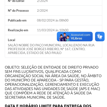
Nº do Edital
2/2024
Audiências Públicas
Nº do Processo
2/2024
Cemitérios
Publicado em
08/02/2024 às 08h00
Carta de Serviços
Realização em
11/03/2024 às 10h00
Arquivos para Download
Local
Galeria de Vídeos
SALÃO NOBRE DO PAÇO MUNICIPAL, LOCALIZADO NA RUA
PROFESSOR JOSÉ BORGES RIBEIRO, Nº 167, CENTRO,
Projetos
APARECIDA, ESTADO DE SÃO PAULO
Participe mais
OBJETO: SELEÇÃO DE ENTIDADE DE DIREITO PRIVADO
Contas Públicas
SEM FINS LUCRATIVOS, QUALIFICADA COMO
ORGANIZAÇÃO SOCIAL NA ÁREA DA SAÚDE, NO ÂMBITO
DO MUNICÍPIO DE APARECIDA - SP PARA GESTÃO,
Editais
OPERACIONALIZAÇÃO, GERENCIAMENTO E EXECUÇÃO
DAS ATIVIDADES NAS UNIDADES DE SAÚDE (APS E MAC)
Telefones Úteis
QUE COMPÕEM A REDE DE ATENÇÃO À SAÚDE DA
SECRETARIA MUNICIPAL DE SAÚDE.
Jornal
DATA E HORÁRIO LIMITE PARA ENTREGA DOS