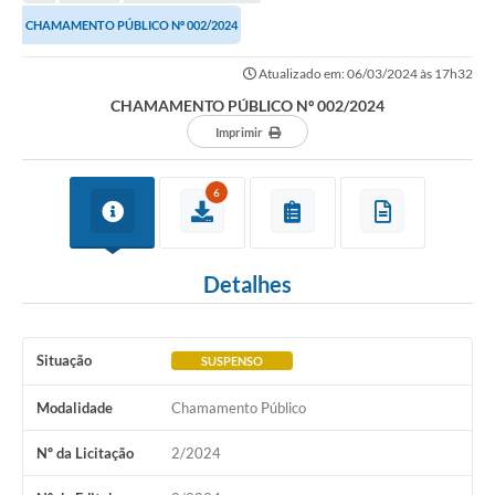
Transparência
CHAMAMENTO PÚBLICO Nº 002/2024
Turismo
Atualizado em: 06/03/2024 às 17h32
SIC
CHAMAMENTO PÚBLICO Nº 002/2024
Ouvidoria
Imprimir
Coronavírus
6
Serviços Online
Legislação
Detalhes
A Prefeitura
Secretaria de Saúde (Relações ESF)
Situação
SUSPENSO
Plano Municipal de Saúde
Modalidade
Chamamento Público
ISS Online (Gerar Senha de Acesso / Acesso ao Sistema)
Nº da Licitação
2/2024
Galeria de Fotos