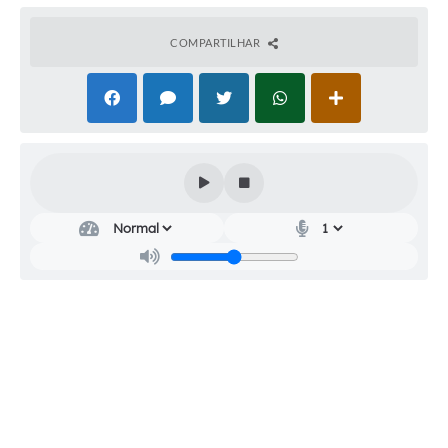
Audiências Públicas
COMPARTILHAR
Cemitérios
Carta de Serviços
Arquivos para Download
Galeria de Vídeos
Projetos
Participe mais
Contas Públicas
Editais
Telefones Úteis
Jornal