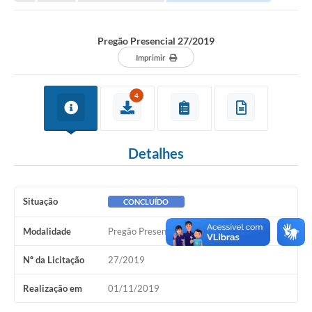
Transparência
Turismo
Pregão Presencial 27/2019
SIC
Imprimir
Ouvidoria
4
Coronavírus
Serviços Online
Detalhes
Legislação
A Prefeitura
Situação
CONCLUÍDO
Secretaria de Saúde (Relações ESF)
Modalidade
Pregão Presencial
Plano Municipal de Saúde
Nº da Licitação
27/2019
ISS Online (Gerar Senha de Acesso / Acesso ao Sistema)
Realização em
01/11/2019
Galeria de Fotos