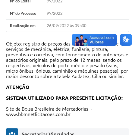
Nº do Edital
99/2022
Audiências Públicas
Nº do Processo
99/2022
Cemitérios
Realização em
26/09/2022 às 09h30
Carta de Serviços
Arquivos para Download
Objeto: registro de preços das horas de prestação de
serviços de mecânica, elétrica, funilaria, pintura,
Galeria de Vídeos
preventiva e corretiva, com fornecimento de autopeças e
acessórios originais, pelo prazo de 12 meses, sendo os
respectivos, veículos de porte médio e pesado (vans,
Projetos
micro ônibus, ônibus, caminhão e máquinas pesadas), por
maior desconto sobre a tabela Audatex, Cilia ou similar.
Participe mais
ATENÇÃO
Contas Públicas
SISTEMA UTILIZADO PARA PRESENTE LICITAÇÃO:
Editais
Site da Bolsa Brasileira de Mercadorias -
Telefones Úteis
www.bbmnetlicitacoes.com.br
Jornal
Secretarias Vinculadas