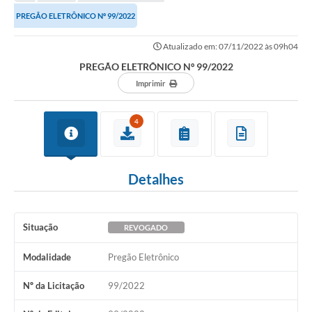
Transparência
PREGÃO ELETRÔNICO Nº 99/2022
Turismo
Atualizado em: 07/11/2022 às 09h04
SIC
PREGÃO ELETRÔNICO Nº 99/2022
Ouvidoria
Imprimir
Coronavírus
4
Serviços Online
Legislação
Detalhes
A Prefeitura
Secretaria de Saúde (Relações ESF)
Situação
REVOGADO
Plano Municipal de Saúde
Modalidade
Pregão Eletrônico
ISS Online (Gerar Senha de Acesso / Acesso ao Sistema)
Nº da Licitação
99/2022
Galeria de Fotos