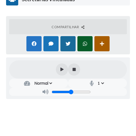
Agenda
Diário Oficial
Notícias
COMPARTILHAR
Contato
FAQ
Secretaria
de
Saúde
Marilene
Aparecida
Lopes
Tannus
dos
Santos