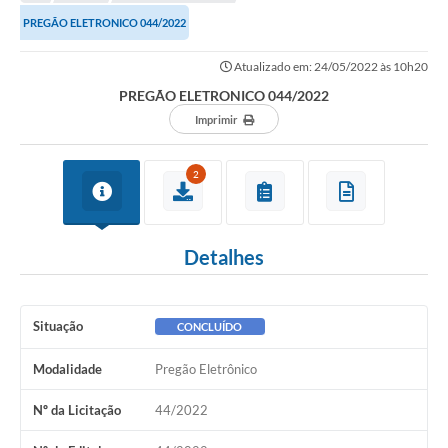
Transparência
PREGÃO ELETRONICO 044/2022
Turismo
Atualizado em: 24/05/2022 às 10h20
SIC
PREGÃO ELETRONICO 044/2022
Ouvidoria
Imprimir
Coronavírus
2
Serviços Online
Legislação
Detalhes
A Prefeitura
Secretaria de Saúde (Relações ESF)
Situação
CONCLUÍDO
Plano Municipal de Saúde
Modalidade
Pregão Eletrônico
ISS Online (Gerar Senha de Acesso / Acesso ao Sistema)
Nº da Licitação
44/2022
Galeria de Fotos