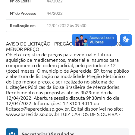
Nº do Edital
44/2022
Audiências Públicas
Nº do Processo
44/2022
Cemitérios
Realização em
12/04/2022 às 09h30
Carta de Serviços
Arquivos para Download
AVISO DE LICITAÇÃO - PREGÃO ELETRÔNICO 044/2022 -
MENOR PREÇO
Galeria de Vídeos
Objeto: registro de preços para eventual e futura
aquisição de medicamentos, material e insumos para
cumprimento de ordem judicial, pelo período de 12
Projetos
(doze) meses. O município de Aparecida, SP, torna público
a abertura de licitação na modalidade Pregão Eletrônico
Participe mais
do tipo menor preço, a ser realizado no sistema de
Licitações Públicas da Bolsa Brasileira de Mercadorias.
Contas Públicas
Recebimento das propostas até as 9h29min do dia
12/04/2022. Abertura sessão disputa 9h30min do dia
Editais
12/04/2022. Informações: 12 3104-4011 ou
licitacao@aparecida.sp.gov.br. Edital disponível no site:
Telefones Úteis
www.aparecida.sp.gov.br LUIZ CARLOS DE SIQUEIRA -
Prefeito Municipal
Jornal
Secretarias Vinculadas