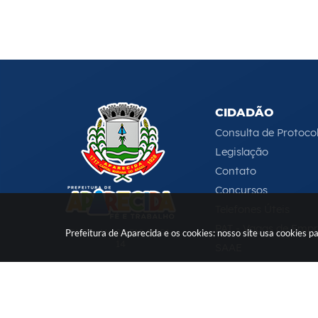
CIDADÃO
Consulta de Protoco
Legislação
Contato
Concursos
Telefones Úteis
PAT - Vagas de Emp
CNPJ: 46.680.518/0001-
Prefeitura de Aparecida e os cookies: nosso site usa cookies
14
SAAE
Serviços Online
e-DAT
(12) 3104-4000
-
ouvidoria@aparecida.sp.gov.br