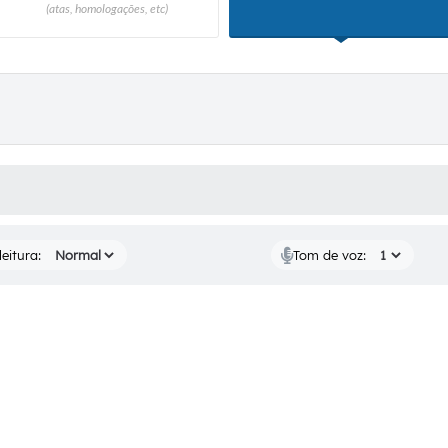
(atas, homologações, etc)
EDITAIS
Notíc
 MÍDIAS
eitura:
Tom de voz: