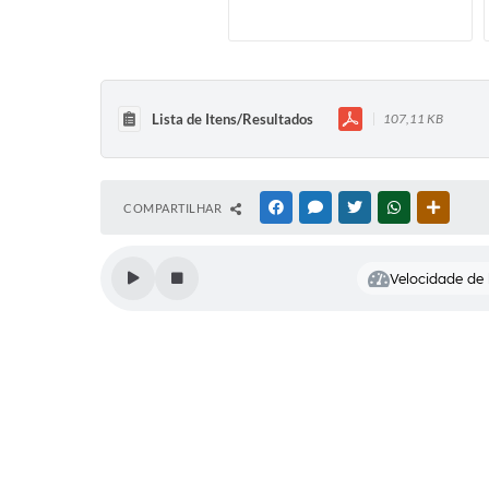
Cemitérios
Galeria de Prefeitos
Lista de Itens/Resultados
107,11 KB
COMPARTILHAR
FACEBOOK
MESSENGER
TWITTER
WHATSAPP
OUTRAS
Velocidade de l