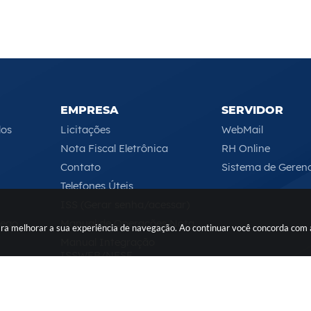
EMPRESA
SERVIDOR
los
Licitações
WebMail
Nota Fiscal Eletrônica
RH Online
Contato
Sistema de Geren
Telefones Úteis
ISS (Gerar senha/acessar)
rego
Manual de Operações Nota
 para melhorar a sua experiência de navegação. Ao continuar você concorda com
Manual Integração
ISSWEB/NFSE
Serviços Online
Segunda-feira a Sexta-feira das 08h às 17h