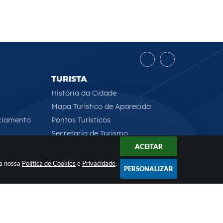
TURISTA
História da Cidade
Mapa Turístico de Aparecida
ciamento
Pontos Turísticos
Secretaria de Turismo
ACEITAR
 a nossa
Política de Cookies
e
Privacidade
.
PERSONALIZAR
Rua Professor José Borges Ribeiro, 167 , CEP: 12570-013