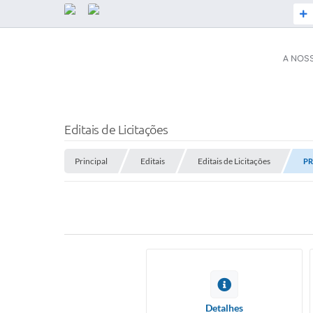
A NOS
SERVIÇOS
Secretaria d
Editais de Licitações
ESF)
Principal
Editais
Editais de Licitações
PR
Coronavírus
Plano Munici
Serviços Online
ISS Online (
Acesso / Ace
Legislação
Galeria de Fo
A PREFEITURA
Audiências P
Prefeito(a)
Detalhes