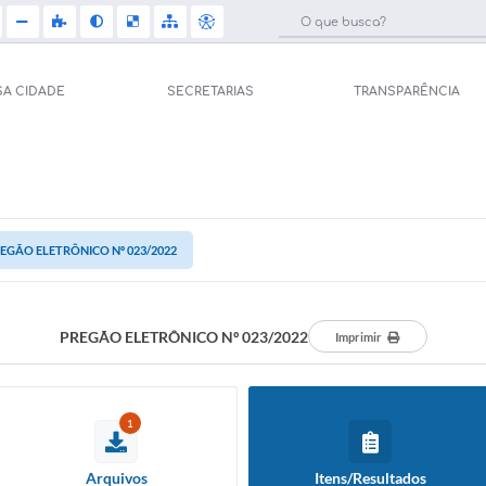
SA CIDADE
SECRETARIAS
TRANSPARÊNCIA
Licit
e Saúde (Relações
Carta de Serviços
Concu
Arquivos para Download
EGÃO ELETRÔNICO Nº 023/2022
Selet
pal de Saúde
Galeria de Vídeos
Telef
Gerar Senha de
sso ao Sistema)
PREGÃO ELETRÔNICO Nº 023/2022
Imprimir
Projetos
Jorna
tos
Participe mais
Agen
1
úblicas
Contas Públicas
Diário
Arquivos
Itens/Resultados