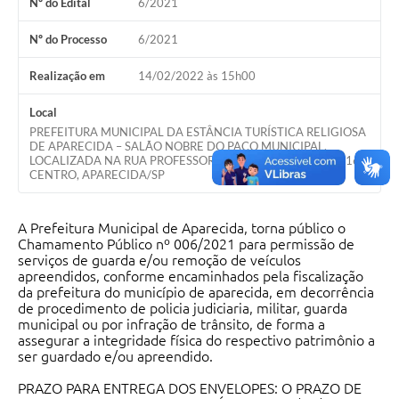
Nº do Edital
6/2021
Audiências Públicas
Nº do Processo
6/2021
Cemitérios
Realização em
14/02/2022 às 15h00
Carta de Serviços
Local
Arquivos para Download
PREFEITURA MUNICIPAL DA ESTÂNCIA TURÍSTICA RELIGIOSA
DE APARECIDA – SALÃO NOBRE DO PAÇO MUNICIPAL,
Galeria de Vídeos
LOCALIZADA NA RUA PROFESSOR JOSÉ BORGES RIBEIRO, 167,
CENTRO, APARECIDA/SP
Projetos
A Prefeitura Municipal de Aparecida, torna público o
Participe mais
Chamamento Público nº 006/2021 para permissão de
serviços de guarda e/ou remoção de veículos
Contas Públicas
apreendidos, conforme encaminhados pela fiscalização
da prefeitura do município de aparecida, em decorrência
Editais
de procedimento de policia judiciaria, militar, guarda
municipal ou por infração de trânsito, de forma a
Telefones Úteis
assegurar a integridade física do respectivo patrimônio a
ser guardado e/ou apreendido.
Jornal
PRAZO PARA ENTREGA DOS ENVELOPES: O PRAZO DE