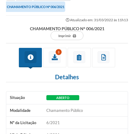
Transparência
CHAMAMENTO PÚBLICO N° 006/2021
Turismo
Atualizado em: 31/03/2022 às 11h13
SIC
CHAMAMENTO PÚBLICO N° 006/2021
Ouvidoria
Imprimir
Coronavírus
3
Serviços Online
Legislação
Detalhes
A Prefeitura
Secretaria de Saúde (Relações ESF)
Situação
ABERTO
Plano Municipal de Saúde
Modalidade
Chamamento Público
ISS Online (Gerar Senha de Acesso / Acesso ao Sistema)
Nº da Licitação
6/2021
Galeria de Fotos