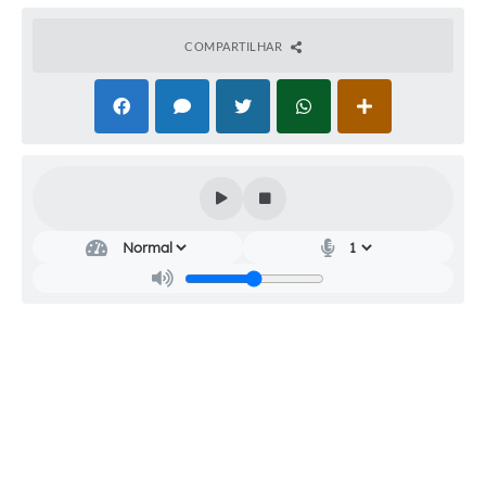
Audiências Públicas
COMPARTILHAR
Cemitérios
Carta de Serviços
Arquivos para Download
Galeria de Vídeos
Projetos
Participe mais
Contas Públicas
Editais
Telefones Úteis
Jornal