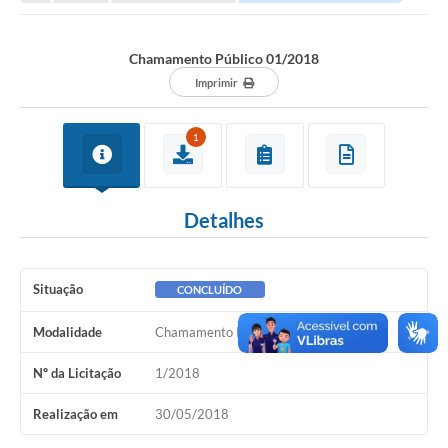
Transparência
Turismo
Chamamento Público 01/2018
SIC
Imprimir
Ouvidoria
1
Coronavírus
Serviços Online
Detalhes
Legislação
A Prefeitura
Situação
CONCLUÍDO
Secretaria de Saúde (Relações ESF)
Modalidade
Chamamento Público
Plano Municipal de Saúde
Nº da Licitação
1/2018
ISS Online (Gerar Senha de Acesso / Acesso ao Sistema)
Realização em
30/05/2018
Galeria de Fotos