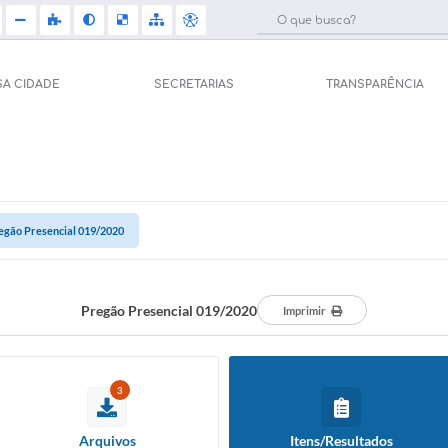
SA CIDADE
SECRETARIAS
TRANSPARÊNCIA
Licit
e Saúde (Relações
Carta de Serviços
Concu
Arquivos para Download
egão Presencial 019/2020
Selet
pal de Saúde
Galeria de Vídeos
Telef
Gerar Senha de
sso ao Sistema)
Pregão Presencial 019/2020
Imprimir
Projetos
Jorna
tos
Participe mais
Agen
3
úblicas
Contas Públicas
Diário
Arquivos
Itens/Resultados