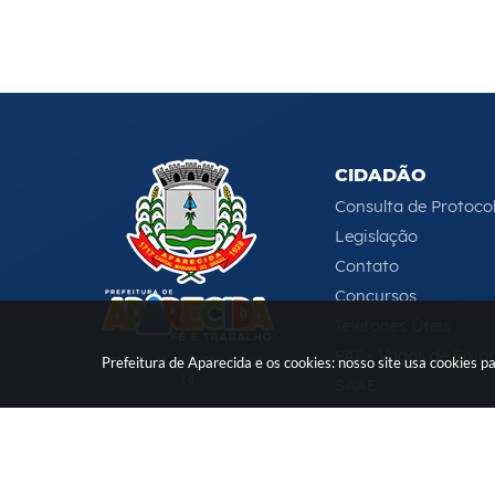
CIDADÃO
Consulta de Protoco
Legislação
Contato
Concursos
Telefones Úteis
PAT - Vagas de Emp
CNPJ: 46.680.518/0001-
Prefeitura de Aparecida e os cookies: nosso site usa cookies
14
SAAE
Serviços Online
e-DAT
(12) 3104-4000
-
ouvidoria@aparecida.sp.gov.br