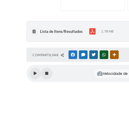
Cemitérios
Galeria de Prefeitos
Lista de Itens/Resultados
1,78 MB
COMPARTILHAR
FACEBOOK
MESSENGER
TWITTER
WHATSAPP
OUTRAS
Velocidade de l