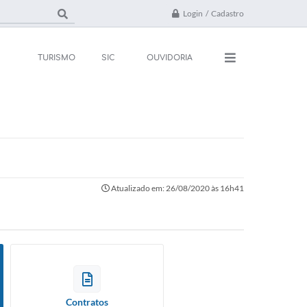
Login / Cadastro
TURISMO
SIC
OUVIDORIA
ações
Contato
rsos e Processos
FAQ
ivos
Atualizado em: 26/08/2020 às 16h41
ones Úteis
l
da
 Oficial
Contratos