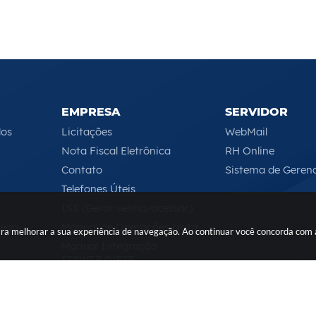
EMPRESA
SERVIDOR
los
Licitações
WebMail
Nota Fiscal Eletrônica
RH Online
Contato
Sistema de Geren
Telefones Úteis
ISS (Gerar senha/acessar)
rego
Manual de Operações Nota
 para melhorar a sua experiência de navegação. Ao continuar você concorda com
Manual Integração
ISSWEB/NFSE
Serviços Online
Segunda-feira a Sexta-feira das 08h às 17h