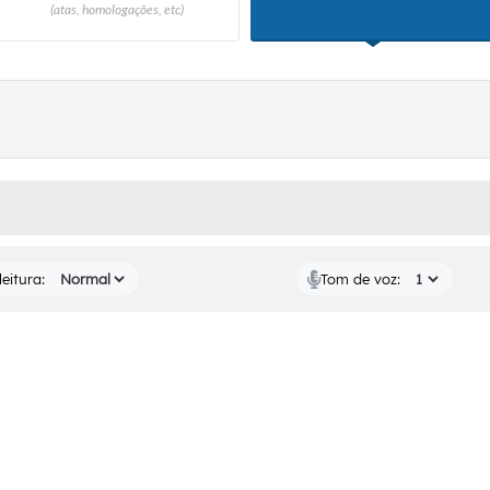
(atas, homologações, etc)
EDITAIS
Notíc
 MÍDIAS
eitura:
Tom de voz: