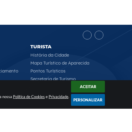
TURISTA
História da Cidade
Mapa Turístico de Aparecida
ciamento
Pontos Turísticos
Secretaria de Turismo
ACEITAR
 a nossa
Política de Cookies
e
Privacidade
.
PERSONALIZAR
Rua Professor José Borges Ribeiro, 167 , CEP: 12570-013