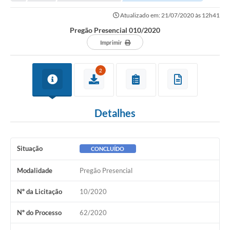
Transparência
Atualizado em: 21/07/2020 às 12h41
Turismo
Pregão Presencial 010/2020
SIC
Imprimir
Ouvidoria
2
Coronavírus
Serviços Online
Detalhes
Legislação
A Prefeitura
Situação
CONCLUÍDO
Secretaria de Saúde (Relações ESF)
Modalidade
Pregão Presencial
Plano Municipal de Saúde
Nº da Licitação
10/2020
ISS Online (Gerar Senha de Acesso / Acesso ao Sistema)
Nº do Processo
62/2020
Galeria de Fotos