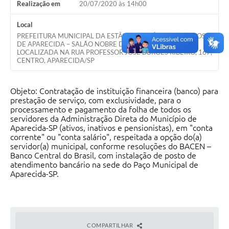
Realização em
20/07/2020 às 14h00
Audiências Públicas
Local
Cemitérios
PREFEITURA MUNICIPAL DA ESTÂNCIA TURÍSTICA RELIGIOSA
DE APARECIDA – SALÃO NOBRE DO PAÇO MUNICIPAL,
Carta de Serviços
LOCALIZADA NA RUA PROFESSOR JOSÉ BORGES RIBEIRO, 167,
CENTRO, APARECIDA/SP
Arquivos para Download
Objeto: Contratação de instituição financeira (banco) para
Galeria de Vídeos
prestação de serviço, com exclusividade, para o
processamento e pagamento da folha de todos os
Projetos
servidores da Administração Direta do Município de
Aparecida-SP (ativos, inativos e pensionistas), em "conta
Participe mais
corrente" ou "conta salário", respeitada a opção do(a)
servidor(a) municipal, conforme resoluções do BACEN –
Contas Públicas
Banco Central do Brasil, com instalação de posto de
atendimento bancário na sede do Paço Municipal de
Editais
Aparecida-SP.
Telefones Úteis
Jornal
COMPARTILHAR